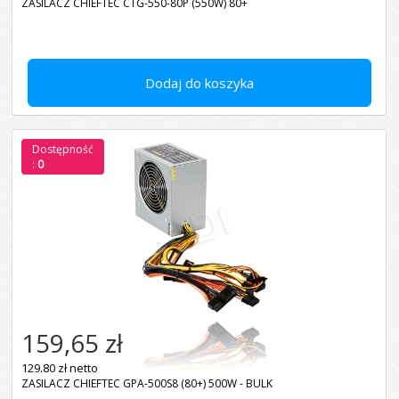
ZASILACZ CHIEFTEC CTG-550-80P (550W) 80+
Dodaj do koszyka
Dostępność
:
0
159,65 zł
129.80 zł netto
ZASILACZ CHIEFTEC GPA-500S8 (80+) 500W - BULK