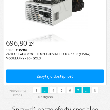
696,80 zł
566.50 zł netto
ZASILACZ AEROCOOL TEMPLARIUS IMPERATOR 1150 (1150W)
MODULARNY - 80+ GOLD
Zapytaj o dostępność
Poprzednia
1
....
4
5
6
7
....
8
strona
Następna
strona
Sprawdź nasze oferty specjalne