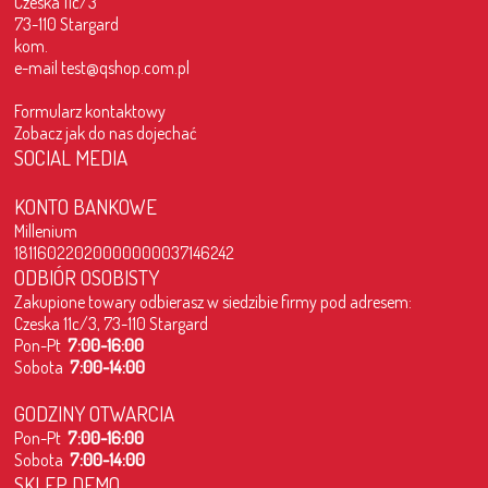
Czeska 11c/3
73-110 Stargard
kom.
e-mail
test@qshop.com.pl
Formularz kontaktowy
Zobacz jak do nas dojechać
SOCIAL MEDIA
KONTO BANKOWE
Millenium
18116022020000000037146242
ODBIÓR OSOBISTY
Zakupione towary odbierasz w siedzibie firmy pod adresem:
Czeska 11c/3, 73-110 Stargard
Pon-Pt
7:00-16:00
Sobota
7:00-14:00
GODZINY OTWARCIA
Pon-Pt
7:00-16:00
Sobota
7:00-14:00
SKLEP DEMO