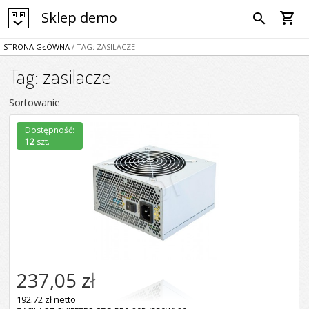
Sklep demo
shopping_cart
search
STRONA GŁÓWNA
/ TAG: ZASILACZE
Tag: zasilacze
Sortowanie
Dostępność:
12
szt.
237,05 zł
192.72 zł netto