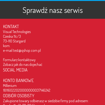
Sprawdź nasz serwis
KONTAKT
Visual Technologies
Czeska 11c/3
73-110 Stargard
kom.
e-mail
test@qshop.com.pl
Formularz kontaktowy
Zobacz jak do nas dojechać
SOCIAL MEDIA
KONTO BANKOWE
Millenium
18116022020000000037146242
ODBIÓR OSOBISTY
Zakupione towary odbierasz w siedzibie firmy pod adresem: