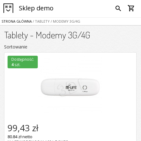
Sklep demo
shopping_cart
search
STRONA GŁÓWNA
/ TABLETY
/ MODEMY 3G/4G
Tablety - Modemy 3G/4G
Sortowanie
Dostępność:
4
szt.
99,43 zł
80.84 zł netto