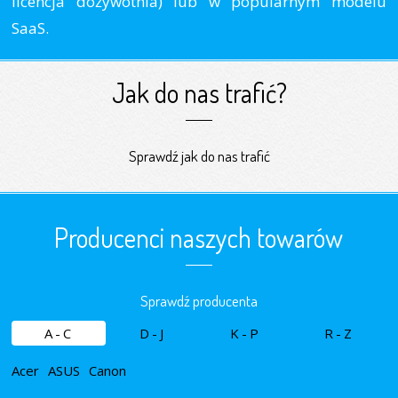
licencja dożywotnia) lub w popularnym modelu
SaaS.
Jak do nas trafić?
Sprawdź jak do nas trafić
Producenci naszych towarów
Sprawdź producenta
A-C
D-J
K-P
R-Z
Acer
ASUS
Canon