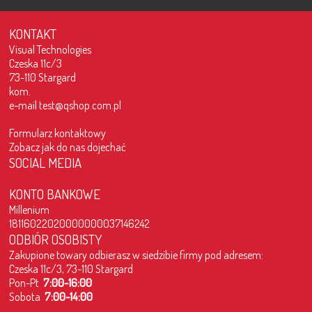
KONTAKT
Visual Technologies
Czeska 11c/3
73-110 Stargard
kom.
e-mail
test@qshop.com.pl
Formularz kontaktowy
Zobacz jak do nas dojechać
SOCIAL MEDIA
KONTO BANKOWE
Millenium
18116022020000000037146242
ODBIÓR OSOBISTY
Zakupione towary odbierasz w siedzibie firmy pod adresem:
Czeska 11c/3, 73-110 Stargard
Pon-Pt
7:00-16:00
Sobota
7:00-14:00