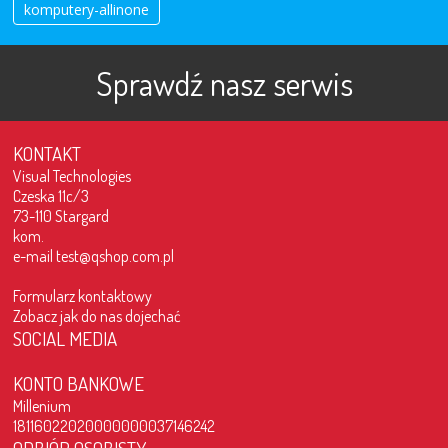
komputery-allinone
Sprawdź nasz serwis
KONTAKT
Visual Technologies
Czeska 11c/3
73-110 Stargard
kom.
e-mail
test@qshop.com.pl
Formularz kontaktowy
Zobacz jak do nas dojechać
SOCIAL MEDIA
KONTO BANKOWE
Millenium
18116022020000000037146242