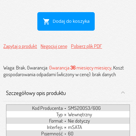
shopping_cart
Dodaj do koszyka
Zapytaj o produkt
Negocjuj cenę
Pobierz plik PDF
Waga: Brak, Gwarancja:
Gwarancja
36
miesięcy miesięcy
, Koszt
gospodarowania odpadami (wliczony w cenę): brak danych
Szczegółowy opis produktu
Kod Producenta
SMS200S3/60G
Typ
Wewnętrzny
Format
Nie dotyczy
Interfejs
mSATA
Pojemność
60