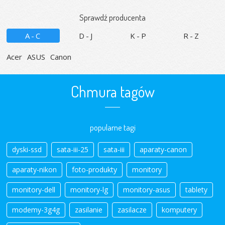
Sprawdź producenta
A-C
D-J
K-P
R-Z
Acer
ASUS
Canon
Chmura tagów
popularne tagi
dyski-ssd
sata-iii-25
sata-iii
aparaty-canon
aparaty-nikon
foto-produkty
monitory
monitory-dell
monitory-lg
monitory-asus
tablety
modemy-3g4g
zasilanie
zasilacze
komputery