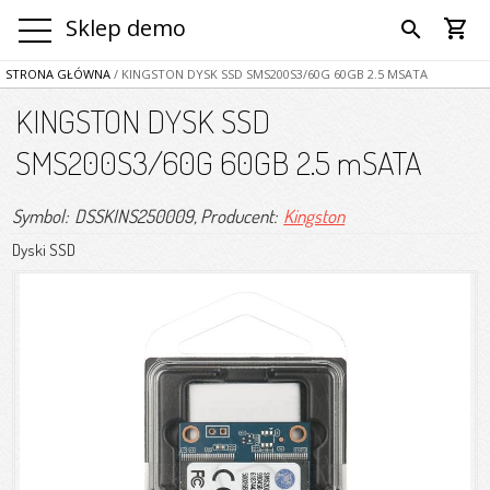
Sklep demo
shopping_cart
search
STRONA GŁÓWNA
/ KINGSTON DYSK SSD SMS200S3/60G 60GB 2.5 MSATA
KINGSTON DYSK SSD
SMS200S3/60G 60GB 2.5 mSATA
Symbol: DSSKINS250009
, Producent:
Kingston
Dyski SSD