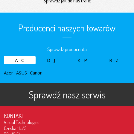
Sprawdź jak do nas trafić
Producenci naszych towarów
Sprawdź producenta
A-C
D-J
K-P
R-Z
Acer
ASUS
Canon
Sprawdź nasz serwis
KONTAKT
Visual Technologies
Czeska 11c/3