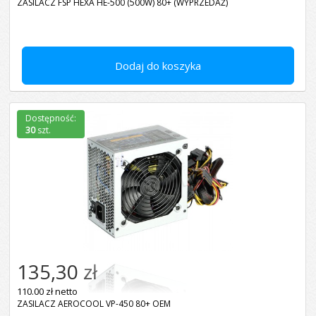
ZASILACZ FSP HEXA HE-500 (500W) 80+ (WYPRZEDAŻ)
Dodaj do koszyka
Dostępność:
30
szt.
135,30 zł
110.00 zł netto
ZASILACZ AEROCOOL VP-450 80+ OEM