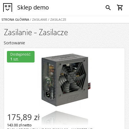
Sklep demo
shopping_cart
search
STRONA GŁÓWNA
/ ZASILANIE
/ ZASILACZE
Zasilanie - Zasilacze
Sortowanie
Dostępność:
1
szt.
175,89 zł
143.00 zł netto