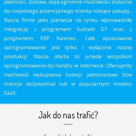
płatności, dostaw, dają ogromne możliwości dotarcia
do niejednego potencjalnego klienta robiące zakupy..
Nasza firma jako pierwsza na rynku wprowadziła
integrację z programem Subiekt GT oraz z
programem ERP Navireo.. Całe opracowane
oprogramowanie jest tylko i wyłącznie naszej
produkcji. Nasza oferta to przede wszystkim
oprogramowanie do handlu w internecie. Oferujemy
możliwość wykupienia licencji jednorazowo (tzw
licencja dożywotnia) lub w popularnym modelu
SaaS.
Jak do nas trafić?