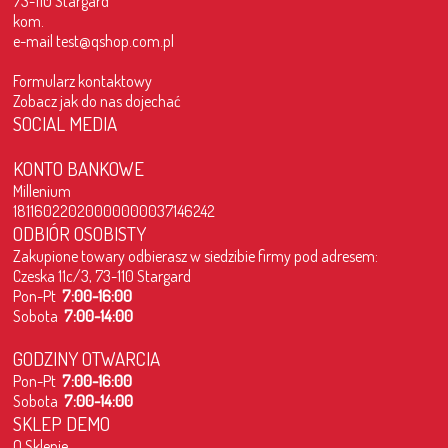
73-110 Stargard
kom.
e-mail
test@qshop.com.pl
Formularz kontaktowy
Zobacz jak do nas dojechać
SOCIAL MEDIA
KONTO BANKOWE
Millenium
18116022020000000037146242
ODBIÓR OSOBISTY
Zakupione towary odbierasz w siedzibie firmy pod adresem:
Czeska 11c/3, 73-110 Stargard
Pon-Pt
7:00-16:00
Sobota
7:00-14:00
GODZINY OTWARCIA
Pon-Pt
7:00-16:00
Sobota
7:00-14:00
SKLEP DEMO
O Sklepie