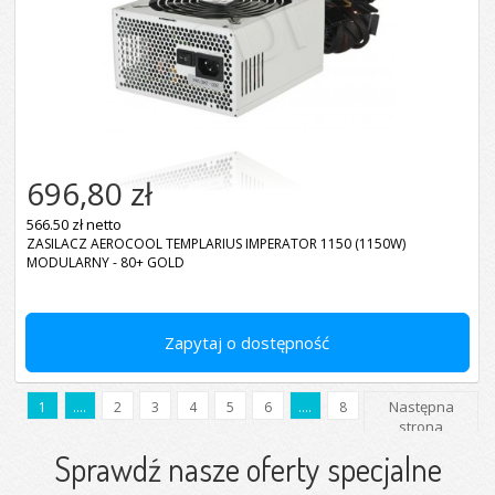
696,80 zł
566.50 zł netto
ZASILACZ AEROCOOL TEMPLARIUS IMPERATOR 1150 (1150W)
MODULARNY - 80+ GOLD
Zapytaj o dostępność
Następna
1
....
2
3
4
5
6
....
8
strona
Sprawdź nasze oferty specjalne