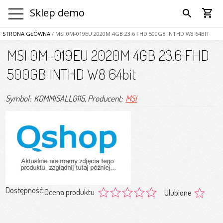
Sklep demo
shopping_cart
search
STRONA GŁÓWNA
/ MSI 0M-019EU 2020M 4GB 23.6 FHD 500GB INTHD W8 64BIT
MSI 0M-019EU 2020M 4GB 23.6 FHD
500GB INTHD W8 64bit
Symbol: KOMMISALL0115
, Producent:
MSI
Dostępność:
Ocena produktu
Ulubione