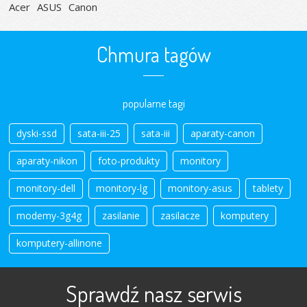
Acer
ASUS
Canon
Chmura tagów
popularne tagi
dyski-ssd
sata-iii-25
sata-iii
aparaty-canon
aparaty-nikon
foto-produkty
monitory
monitory-dell
monitory-lg
monitory-asus
tablety
modemy-3g4g
zasilanie
zasilacze
komputery
komputery-allinone
Sprawdź nasz serwis