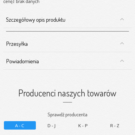
cenę): brak danych
Szczegółowy opis produktu
Przesyłka
Powiadomienia
Producenci naszych towarów
Sprawdź producenta
A-C
D-J
K-P
R-Z