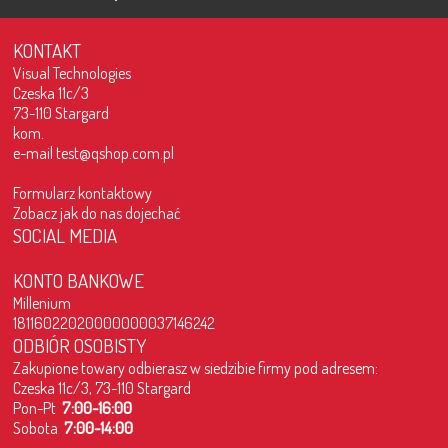
KONTAKT
Visual Technologies
Czeska 11c/3
73-110 Stargard
kom.
e-mail
test@qshop.com.pl
Formularz kontaktowy
Zobacz jak do nas dojechać
SOCIAL MEDIA
KONTO BANKOWE
Millenium
18116022020000000037146242
ODBIÓR OSOBISTY
Zakupione towary odbierasz w siedzibie firmy pod adresem:
Czeska 11c/3, 73-110 Stargard
Pon-Pt
7:00-16:00
Sobota
7:00-14:00