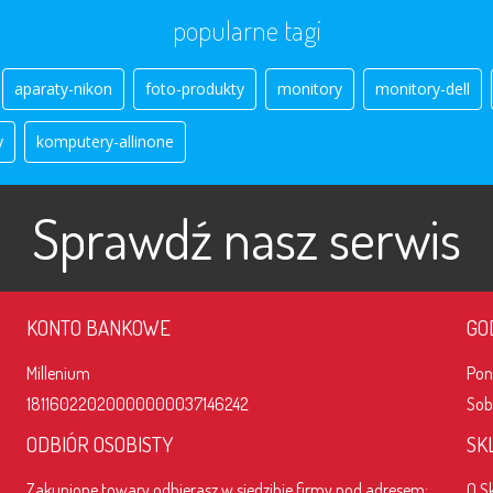
popularne tagi
aparaty-nikon
foto-produkty
monitory
monitory-dell
y
komputery-allinone
Sprawdź nasz serwis
KONTO BANKOWE
GO
Millenium
Po
18116022020000000037146242
So
ODBIÓR OSOBISTY
SK
Zakupione towary odbierasz w siedzibie firmy pod adresem:
O S