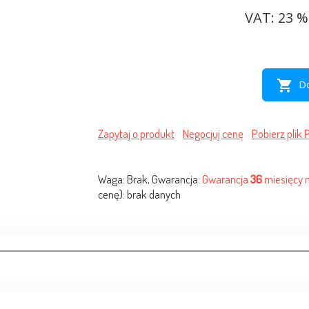
VAT: 23 % 
shopping_cart
D
Zapytaj o produkt
Negocjuj cenę
Pobierz plik 
Waga: Brak, Gwarancja:
Gwarancja
36
miesięcy 
cenę): brak danych