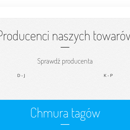
Producenci naszych towaró
Sprawdź producenta
D-J
K-P
Chmura tagów