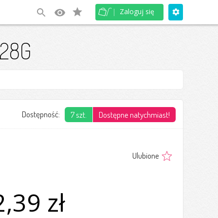
(0)
Zaloguj się
128G
Dostępność:
7 szt.
Dostępne natychmiast!
Ulubione
,39 zł