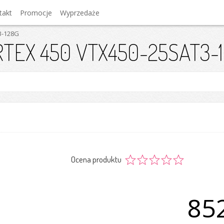
takt
Promocje
Wyprzedaże
3-128G
RTEX 450 VTX450-25SAT3-
Ocena produktu
852