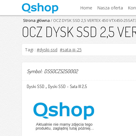
Home
Nasza oferta
Kon
Strona główna
/ OCZ DYSK SSD 2,5 VERTEX 450 VTX450-25SAT
OCZ DYSK SSD 2,5 VE
Tagi :
#dyski-ssd
#sata-iii-25
Symbol: DSSOCZS250002
Dyski SSD
Dyski SSD
-
Sata III 2,5
,