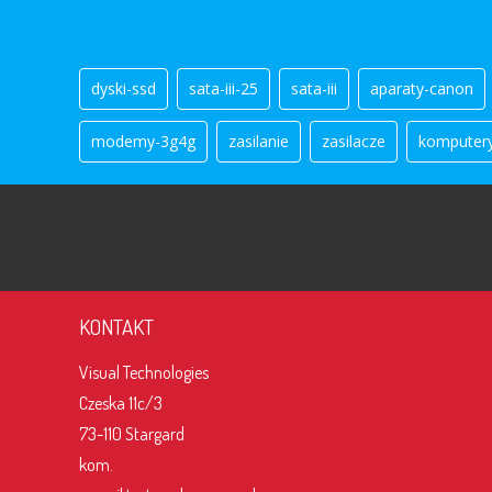
dyski-ssd
sata-iii-25
sata-iii
aparaty-canon
modemy-3g4g
zasilanie
zasilacze
komputer
KONTAKT
Visual Technologies
Czeska 11c/3
73-110 Stargard
kom.