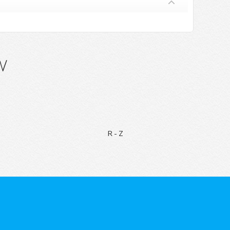
w
R-Z