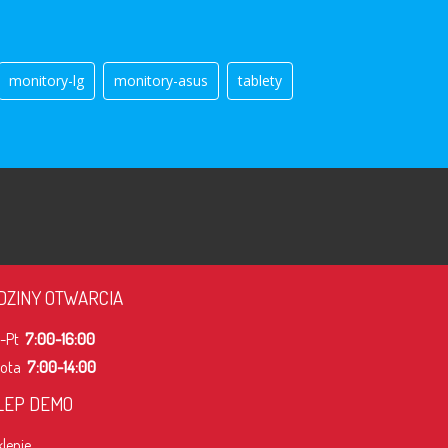
monitory-lg
monitory-asus
tablety
DZINY OTWARCIA
n-Pt
7:00-16:00
bota
7:00-14:00
LEP DEMO
klepie