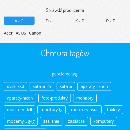
Sprawdź producenta
A-C
D-J
K-P
R-Z
Acer
ASUS
Canon
Chmura tagów
popularne tagi
dyski-ssd
sata-iii-25
sata-iii
aparaty-canon
aparaty-nikon
foto-produkty
monitory
monitory-dell
monitory-lg
monitory-asus
tablety
modemy-3g4g
zasilanie
zasilacze
komputery