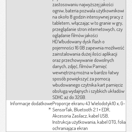
zastosowaniu najwyższej jakości
ogniw, bateria pozwala użytkownikowi
na około 8 godzin intensywnej pracy z
tabletem, włączając w to granie w gry,
przeglądanie stron internetowych, czy
oglądanie filmów jakości
HD.Wbudowany dysk flash o
pojemności 16 GB zapewnia możliwość
zainstalowania dużej ilości aplikacji
oraz przechowywanie dowolnych
danych, zdjęć, filmów.Pamięć
wewnętrzną można w bardzo łatwy
sposób powiększyć za pomocą
wbudowanego czytnika kart pamięciz
obsługą wydajnych i szybkich układów
SDHC aż do 32GB.
Informacje dodatkowe
Proporcje ekranu 43 Wielodotyk10 x, G-
SensorTak, Bluetooth 2.1 + EDR,
Akcesoria Zasilacz, kabel USB,
Instrukcja użytkowania, kabel OTG, folia
ochraniająca ekran