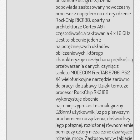
doskonałe osiągi urządzenia
odpowiada zastosowany nowoczesny
procesor z napędem na cztery rdzenie
RockChip RK3188, oparty na
architekturze Cortex A9 i
częstotliwością taktowania 4 x 1.6 GHz.
Jest to obecnie jeden z
najpotężniejszych układów
obliczeniowych, którego
charakteryzuje niesłychana prędkością
przetwarzania danych, czyniąc z
tabletu MODECOM FreeTAB 9706 IPS2
X4 wielofunkcyjne narzędzie zarówno
do pracy i do zabawy. Dzięki temu, że
procesor RockChip RK3188
wykorzystuje obecnie
najmniejszyproces technologiczny
(28nm) użytkownik już po pierwszym
uruchomieniu urządzenia, doświadczy
jego potężnej, rozłożonej równomiernie
pomiędzy cztery niezależnie działające
rdzenie, mocy. Zastosowany w tablecie