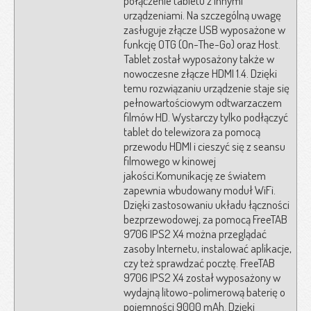
połączenie tabletu z innymi
urządzeniami. Na szczególną uwagę
zasługuje złącze USB wyposażone w
funkcję OTG (On-The-Go) oraz Host.
Tablet został wyposażony także w
nowoczesne złącze HDMI 1.4. Dzięki
temu rozwiązaniu urządzenie staje się
pełnowartościowym odtwarzaczem
filmów HD. Wystarczy tylko podłączyć
tablet do telewizora za pomocą
przewodu HDMI i cieszyć się z seansu
filmowego w kinowej
jakości.Komunikację ze światem
zapewnia wbudowany moduł WiFi.
Dzięki zastosowaniu układu łączności
bezprzewodowej, za pomocą FreeTAB
9706 IPS2 X4 można przeglądać
zasoby Internetu, instalować aplikacje,
czy też sprawdzać pocztę. FreeTAB
9706 IPS2 X4 został wyposażony w
wydajną litowo-polimerową baterię o
pojemności 9000 mAh. Dzięki