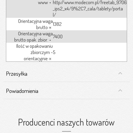
www
http//www.modecom.pl/freetab_9706
_ips2_x4/9%2C7_cala/tablety/porta
l/
Orientacyjna waga
1382
brutto
Orientacyjna waga
7400
brutto opak. zbior.
Ilość w opakowaniu
zbiorczym -
5
orientacyjnie
Przesyłka
Powiadomienia
Producenci naszych towarów