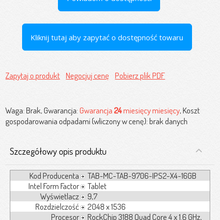
Kliknij tutaj aby zapytać o dostępność towaru
Zapytaj o produkt
Negocjuj cenę
Pobierz plik PDF
Waga: Brak, Gwarancja:
Gwarancja
24
miesięcy miesięcy
, Koszt
gospodarowania odpadami (wliczony w cenę): brak danych
Szczegółowy opis produktu
Kod Producenta
TAB-MC-TAB-9706-IPS2-X4-16GB
Intel Form Factor
Tablet
Wyświetlacz
9,7
Rozdzielczość
2048 x 1536
Procesor
RockChip 3188 Quad Core 4 x 1.6 GHz,