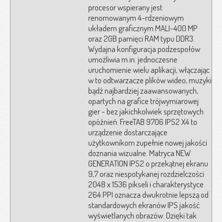
procesor wspierany jest
renomowanym 4-rdzeniowym
układem graficznym MALI-400 MP
oraz 2GB pamięci RAM typu DDR3.
Wydajna konfiguracja podzespołów
umożliwia m.in. jednoczesne
uruchomienie wielu aplikacji, włączając
w to odtwarzacze plików wideo, muzyki
bądź najbardziej zaawansowanych,
opartych na grafice trójwymiarowej
gier - bez jakichkolwiek sprzętowych
opóźnień. FreeTAB 9706 IPS2 X4 to
urządzenie dostarczające
użytkownikom zupełnie nowej jakości
doznania wizualne. Matryca NEW
GENERATION IPS2 o przekątnej ekranu
9,7 oraz niespotykanej rozdzielczości
2048 x 1536 pikseli i charakterystyce
264 PPI oznacza dwukrotnie lepszą od
standardowych ekranów IPS jakość
wyświetlanych obrazów. Dzięki tak