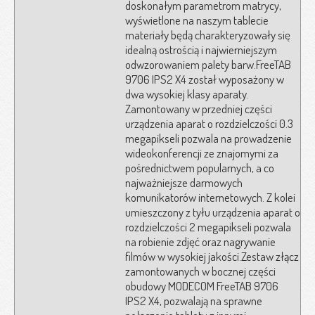
doskonałym parametrom matrycy,
wyświetlone na naszym tablecie
materiały będą charakteryzowały się
idealną ostrością i najwierniejszym
odwzorowaniem palety barw.FreeTAB
9706 IPS2 X4 został wyposażony w
dwa wysokiej klasy aparaty.
Zamontowany w przedniej części
urządzenia aparat o rozdzielczości 0.3
megapikseli pozwala na prowadzenie
wideokonferencji ze znajomymi za
pośrednictwem popularnych, a co
najważniejsze darmowych
komunikatorów internetowych. Z kolei
umieszczony z tyłu urządzenia aparat o
rozdzielczości 2 megapikseli pozwala
na robienie zdjęć oraz nagrywanie
filmów w wysokiej jakości.Zestaw złącz
zamontowanych w bocznej części
obudowy MODECOM FreeTAB 9706
IPS2 X4, pozwalają na sprawne