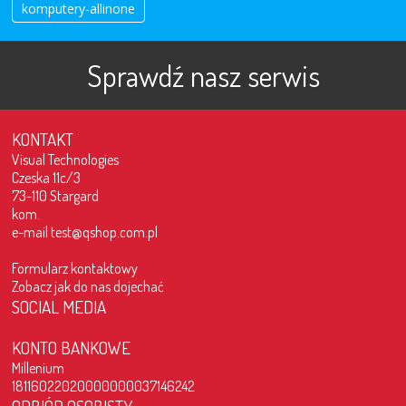
komputery-allinone
Sprawdź nasz serwis
KONTAKT
Visual Technologies
Czeska 11c/3
73-110 Stargard
kom.
e-mail
test@qshop.com.pl
Formularz kontaktowy
Zobacz jak do nas dojechać
SOCIAL MEDIA
KONTO BANKOWE
Millenium
18116022020000000037146242