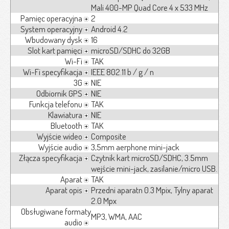
Mali 400-MP Quad Core 4 x 533 MHz
Pamięc operacyjna
2
System operacyjny
Android 4.2
Wbudowany dysk
16
Slot kart pamięci
microSD/SDHC do 32GB
Wi-Fi
TAK
Wi-Fi specyfikacja
IEEE 802.11 b / g / n
3G
NIE
Odbiornik GPS
NIE
Funkcja telefonu
TAK
Klawiatura
NIE
Bluetooth
TAK
Wyjście wideo
Composite
Wyjście audio
3,5mm aerphone mini-jack
Złącza specyfikacja
Czytnik kart microSD/SDHC, 3.5mm
wejście mini-jack, zasilanie/micro USB.
Aparat
TAK
Aparat opis
Przedni aparatn 0.3 Mpix, Tylny aparat
2.0 Mpx
Obsługiwane formaty
MP3, WMA, AAC
audio