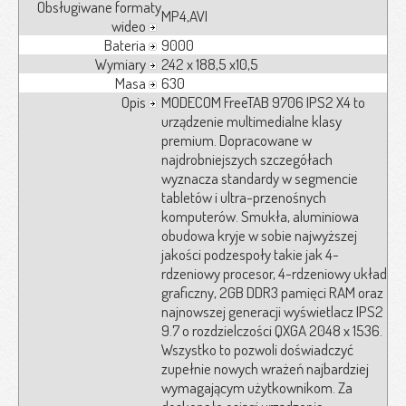
Obsługiwane formaty
MP4,AVI
wideo
Bateria
9000
Wymiary
242 x 188,5 x10,5
Masa
630
Opis
MODECOM FreeTAB 9706 IPS2 X4 to
urządzenie multimedialne klasy
premium. Dopracowane w
najdrobniejszych szczegółach
wyznacza standardy w segmencie
tabletów i ultra-przenośnych
komputerów. Smukła, aluminiowa
obudowa kryje w sobie najwyższej
jakości podzespoły takie jak 4-
rdzeniowy procesor, 4-rdzeniowy układ
graficzny, 2GB DDR3 pamięci RAM oraz
najnowszej generacji wyświetlacz IPS2
9.7 o rozdzielczości QXGA 2048 x 1536.
Wszystko to pozwoli doświadczyć
zupełnie nowych wrażeń najbardziej
wymagającym użytkownikom. Za