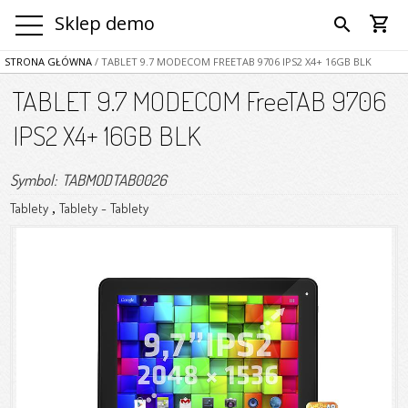
Sklep demo
shopping_cart
search
STRONA GŁÓWNA
/ TABLET 9.7 MODECOM FREETAB 9706 IPS2 X4+ 16GB BLK
TABLET 9.7 MODECOM FreeTAB 9706
IPS2 X4+ 16GB BLK
Symbol: TABMODTAB0026
Tablety
Tablety
-
Tablety
,