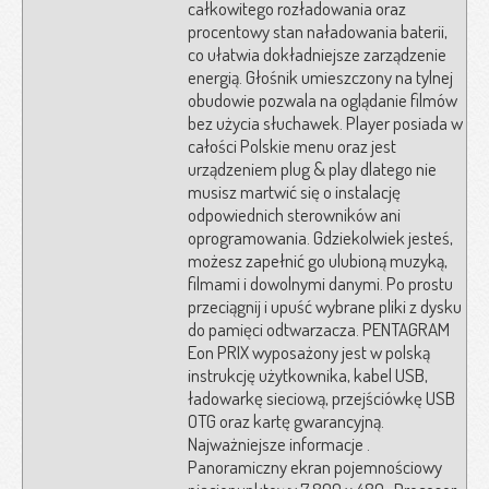
całkowitego rozładowania oraz
procentowy stan naładowania baterii,
co ułatwia dokładniejsze zarządzenie
energią. Głośnik umieszczony na tylnej
obudowie pozwala na oglądanie filmów
bez użycia słuchawek. Player posiada w
całości Polskie menu oraz jest
urządzeniem plug & play dlatego nie
musisz martwić się o instalację
odpowiednich sterowników ani
oprogramowania. Gdziekolwiek jesteś,
możesz zapełnić go ulubioną muzyką,
filmami i dowolnymi danymi. Po prostu
przeciągnij i upuść wybrane pliki z dysku
do pamięci odtwarzacza. PENTAGRAM
Eon PRIX wyposażony jest w polską
instrukcję użytkownika, kabel USB,
ładowarkę sieciową, przejściówkę USB
OTG oraz kartę gwarancyjną.
Najważniejsze informacje .
Panoramiczny ekran pojemnościowy