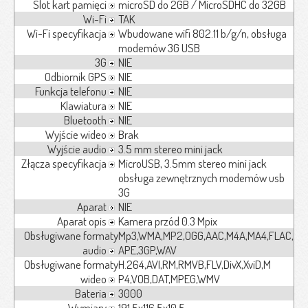
Slot kart pamięci
microSD do 2GB / MicroSDHC do 32GB
Wi-Fi
TAK
Wi-Fi specyfikacja
Wbudowane wifi 802.11 b/g/n, obsługa
modemów 3G USB
3G
NIE
Odbiornik GPS
NIE
Funkcja telefonu
NIE
Klawiatura
NIE
Bluetooth
NIE
Wyjście wideo
Brak
Wyjście audio
3.5 mm stereo mini jack
Złącza specyfikacja
MicroUSB, 3.5mm stereo mini jack
obsługa zewnętrznych modemów usb
3G
Aparat
NIE
Aparat opis
Kamera przód 0.3 Mpix
Obsługiwane formaty
Mp3,WMA,MP2,OGG,AAC,M4A,MA4,FLAC,
audio
APE,3GP,WAV
Obsługiwane formaty
H.264,AVI,RM,RMVB,FLV,DivX,XviD,M
wideo
P4,VOB,DAT,MPEG,WMV
Bateria
3000
Wymiary
191.5x116.5x10.5