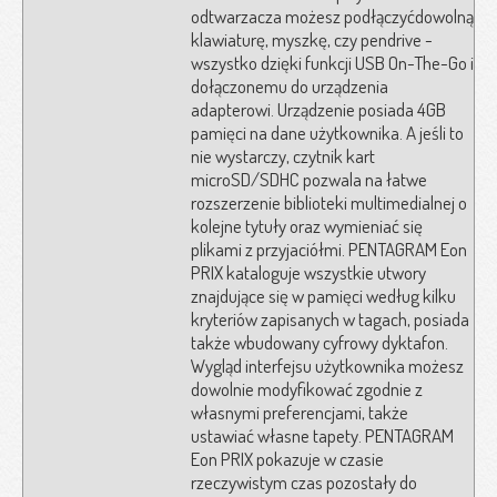
odtwarzacza możesz podłączyćdowolną
klawiaturę, myszkę, czy pendrive -
wszystko dzięki funkcji USB On-The-Go i
dołączonemu do urządzenia
adapterowi. Urządzenie posiada 4GB
pamięci na dane użytkownika. A jeśli to
nie wystarczy, czytnik kart
microSD/SDHC pozwala na łatwe
rozszerzenie biblioteki multimedialnej o
kolejne tytuły oraz wymieniać się
plikami z przyjaciółmi. PENTAGRAM Eon
PRIX kataloguje wszystkie utwory
znajdujące się w pamięci według kilku
kryteriów zapisanych w tagach, posiada
także wbudowany cyfrowy dyktafon.
Wygląd interfejsu użytkownika możesz
dowolnie modyfikować zgodnie z
własnymi preferencjami, także
ustawiać własne tapety. PENTAGRAM
Eon PRIX pokazuje w czasie
rzeczywistym czas pozostały do