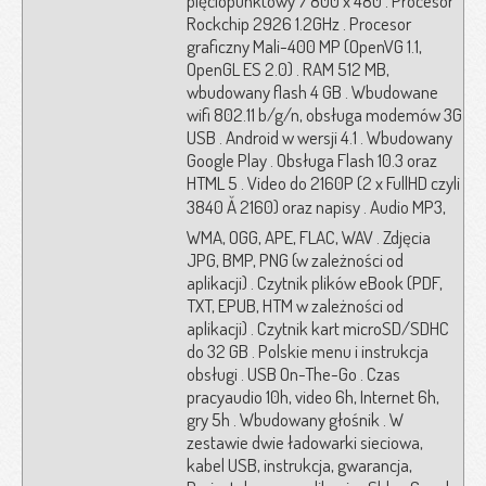
pięciopunktowy 7 800 x 480 . Procesor
Rockchip 2926 1.2GHz . Procesor
graficzny Mali-400 MP (OpenVG 1.1,
OpenGL ES 2.0) . RAM 512 MB,
wbudowany flash 4 GB . Wbudowane
wifi 802.11 b/g/n, obsługa modemów 3G
USB . Android w wersji 4.1 . Wbudowany
Google Play . Obsługa Flash 10.3 oraz
HTML 5 . Video do 2160P (2 x FullHD czyli
3840 Ă 2160) oraz napisy . Audio MP3,
WMA, OGG, APE, FLAC, WAV . Zdjęcia
JPG, BMP, PNG (w zależności od
aplikacji) . Czytnik plików eBook (PDF,
TXT, EPUB, HTM w zależności od
aplikacji) . Czytnik kart microSD/SDHC
do 32 GB . Polskie menu i instrukcja
obsługi . USB On-The-Go . Czas
pracyaudio 10h, video 6h, Internet 6h,
gry 5h . Wbudowany głośnik . W
zestawie dwie ładowarki sieciowa,
kabel USB, instrukcja, gwarancja,