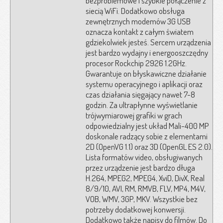
bezproblemowe i szybkie połączenie z
siecią WiFi. Dodatkowo obsługa
zewnętrznych modemów 3G USB
oznacza kontakt z całym światem
gdziekolwiek jesteś. Sercem urządzenia
jest bardzo wydajny i energooszczędny
procesor Rockchip 2926 1.2GHz.
Gwarantuje on błyskawiczne działanie
systemu operacyjnego i aplikacji oraz
czas działania sięgający nawet 7-8
godzin. Za ultrapłynne wyświetlanie
trójwymiarowej grafiki w grach
odpowiedzialny jest układ Mali-400 MP
doskonale radzący sobie z elementami
2D (OpenVG 1.1) oraz 3D (OpenGL ES 2.0).
Lista formatów video, obsługiwanych
przez urządzenie jest bardzo długa
H.264, MPEG2, MPEG4, XviD, DivX, Real
8/9/10, AVI, RM, RMVB, FLV, MP4, M4V,
VOB, WMV, 3GP, MKV. Wszystkie bez
potrzeby dodatkowej konwersji.
Dodatkowo także napisy do filmów. Do