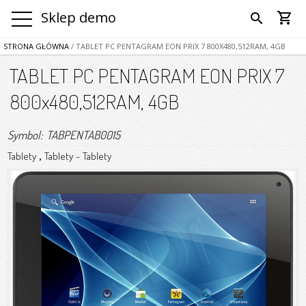
Sklep demo
shopping_cart
search
STRONA GŁÓWNA
/ TABLET PC PENTAGRAM EON PRIX 7 800X480,512RAM, 4GB
TABLET PC PENTAGRAM EON PRIX 7
800x480,512RAM, 4GB
Symbol: TABPENTAB0015
Tablety
Tablety
-
Tablety
,