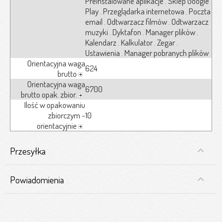
Preinstalowane aplikacje . Sklep Google
Play . Przeglądarka internetowa . Poczta
email . Odtwarzacz filmów . Odtwarzacz
muzyki . Dyktafon . Manager plików .
Kalendarz . Kalkulator . Zegar .
Ustawienia . Manager pobranych plików
Orientacyjna waga
624
brutto
Orientacyjna waga
6700
brutto opak. zbior.
Ilość w opakowaniu
zbiorczym -
10
orientacyjnie
Przesyłka
Powiadomienia