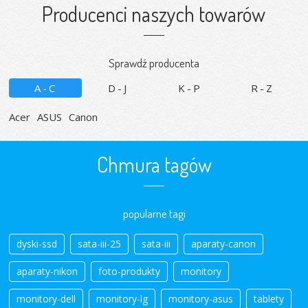
Producenci naszych towarów
Sprawdź producenta
A-C
D-J
K-P
R-Z
Acer
ASUS
Canon
Chmura tagów
popularne tagi
dyski-ssd
sata-iii-25
sata-iii
aparaty-canon
aparaty-nikon
foto-produkty
monitory
monitory-dell
monitory-lg
monitory-asus
tablety