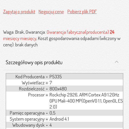
Zapytaj o produkt
Negocjuj cenę
Pobierz plik PDF
Waga: Brak, Gwarancja:
Gwarancja fabryczna(producenta)
24
miesięcy miesięcy
, Koszt gospodarowania odpadami (wliczony w
cenę): brak danych
Szczegółowy opis produktu
Kod Producenta
P5335
Wyświetlacz
7
Rozdzielczość
800x480
Procesor
Rockchip 2926, ARM Cortex A9 1.2GHz
GPU Mali-400 MP(OpenVG 1.1, OpenGL ES
2.0)
Pamięc operacyjna
0,5
System operacyjny
Android 4.1
Wbudowany dysk
4