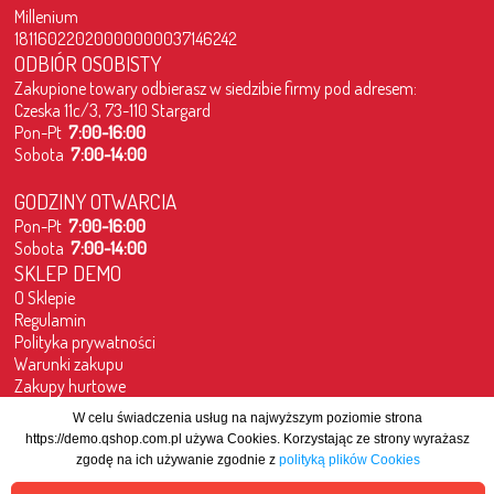
Millenium
18116022020000000037146242
ODBIÓR OSOBISTY
Zakupione towary odbierasz w siedzibie firmy pod adresem:
Czeska 11c/3, 73-110 Stargard
Pon-Pt
7:00-16:00
Sobota
7:00-14:00
GODZINY OTWARCIA
Pon-Pt
7:00-16:00
Sobota
7:00-14:00
SKLEP DEMO
O Sklepie
Regulamin
Polityka prywatności
Warunki zakupu
Zakupy hurtowe
Kontakt
W celu świadczenia usług na najwyższym poziomie strona
https://demo.qshop.com.pl używa Cookies. Korzystając ze strony wyrażasz
zgodę na ich używanie zgodnie z
polityką plików Cookies
copyright@QShop.com.pl
2005 - 2022 - All rights reserved.