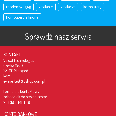
modemy-3g4g
zasilanie
zasilacze
komputery
komputery-allinone
Sprawdź nasz serwis
KONTAKT
Visual Technologies
Czeska 11c/3
73-110 Stargard
kom.
e-mail
test@qshop.com.pl
Formularz kontaktowy
Zobacz jak do nas dojechać
SOCIAL MEDIA
KONTO BANKOWE