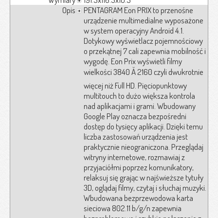
Opis
PENTAGRAM Eon PRIX to przenośne
urządzenie multimedialne wyposażone
w system operacyjny Android 4.1.
Dotykowy wyświetlacz pojemnościowy
o przekątnej 7 cali zapewnia mobilność i
wygodę. Eon Prix wyświetli filmy
wielkości 3840 Ă 2160 czyli dwukrotnie
więcej niż Full HD. Pięciopunktowy
multitouch to dużo większa kontrola
nad aplikacjami i grami. Wbudowany
Google Play oznacza bezpośredni
dostęp do tysięcy aplikacji. Dzięki temu
liczba zastosowań urządzenia jest
praktycznie nieograniczona. Przeglądaj
witryny internetowe, rozmawiaj z
przyjaciółmi poprzez komunikatory,
relaksuj się grając w najświeższe tytuły
3D, oglądaj filmy, czytaj i słuchaj muzyki.
Wbudowana bezprzewodowa karta
sieciowa 802.11 b/g/n zapewnia