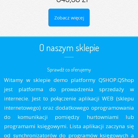
Zobacz więcej
O naszym sklepie
Sprawdź co oferujemy
Witamy w sklepie demo platformy QSHOP.QShop
jest platforma do prowadzenia sprzedaży w
internecie. Jest to połączenie aplikacji WEB (sklepu
internetowego) oraz dodatkowego oprogramowania
do komunikacji pomiędzy hurtowniami lub
programami księgowymi. Lista aplikacji zaczyna się
od synchronizatorów do programów księgowych a