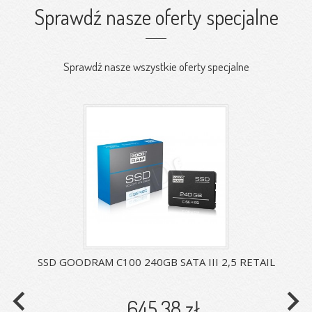
Sprawdź nasze oferty specjalne
Sprawdź nasze wszystkie oferty specjalne
SSD GOODRAM C100 240GB SATA III 2,5 RETAIL
navigate_before
navigate_next
645,38 zł