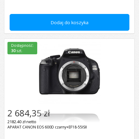
Dodaj do koszyka
Dostępność:
30
szt.
2 684,35 zł
2182.40 zł netto
APARAT CANON EOS 600D czarny+EF18-55ISII