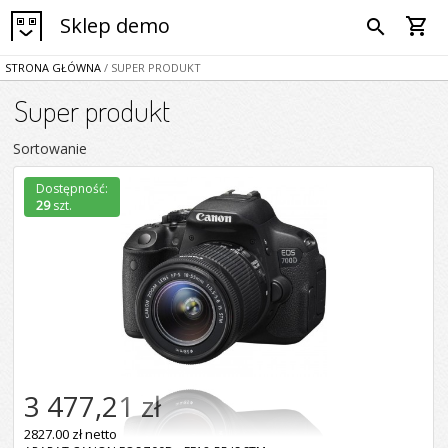
Sklep demo
shopping_cart
search
STRONA GŁÓWNA
/ SUPER PRODUKT
Super produkt
Sortowanie
Dostępność:
29
szt.
3 477,21 zł
2827.00 zł netto