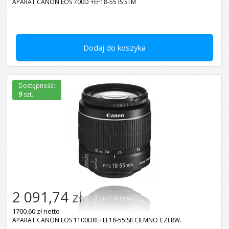
APARAT CANON EOS 700D +EF18-55 IS STM
Dodaj do koszyka
Dostępność:
9
szt.
2 091,74 zł
1700.60 zł netto
APARAT CANON EOS 1100DRE+EF18-55ISII CIEMNO CZERW.